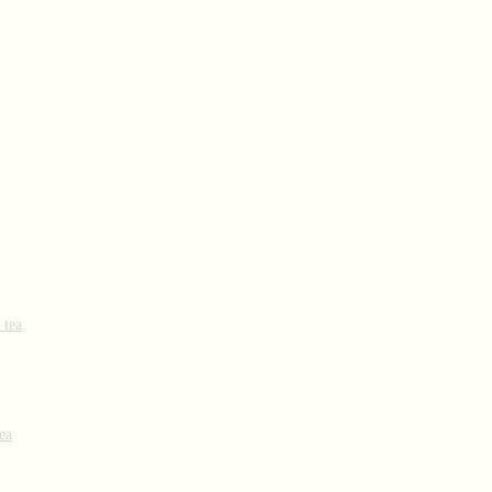
 tea
ea