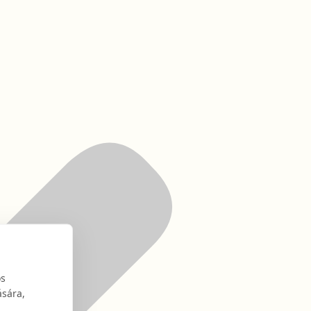
os
ására,