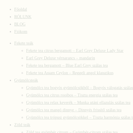
Főoldal
RÓLUNK
BLOG
Fiókom
Fekete teák
Fekete tea citrus bergamott – Earl Grey Deluxe Lady Star
Earl Grey Deluxe vérnarancs – mandarin
Fekete tea bergamott – Blue Earl Grey szálas tea
Fekete tea Assam Ceylon – Reggeli angol klasszikus
Gyümölcsteák
Gyümölcs tea bogyós gyümölcsökből – Bogyós válogatás szálas
Gyümölcs tea citrus rooibos – Tiszta energia szálas tea
Gyümölcs tea relax keverék – Munka utáni ellazulás szálas tea
Gyümölcs tea mangó dinnye – Dinnyés frissítő szálas tea
Gyümölcs tea trópusi gyümölcsökkel – Tiszta harmónia szálas t
Zöld teák
Zöld tea gyömbér citrom – Gyömbér-citrom szálas tea