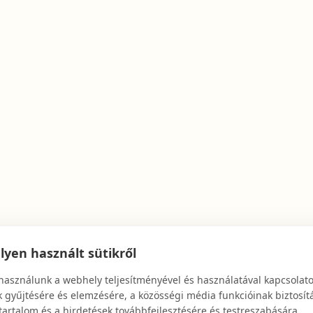
yen használt sütikről
használunk a webhely teljesítményével és használatával kapcsolat
 gyűjtésére és elemzésére, a közösségi média funkcióinak biztosít
tartalom és a hirdetések továbbfejlesztésére és testreszabására.