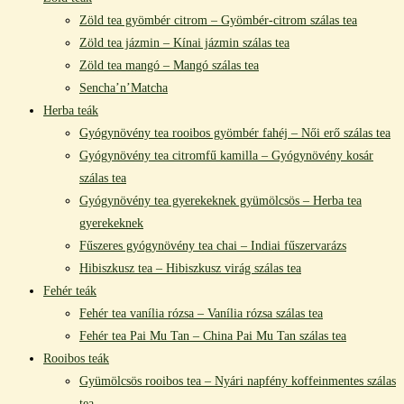
Zöld tea gyömbér citrom – Gyömbér-citrom szálas tea
Zöld tea jázmin – Kínai jázmin szálas tea
Zöld tea mangó – Mangó szálas tea
Sencha’n’Matcha
Herba teák
Gyógynövény tea rooibos gyömbér fahéj – Női erő szálas tea
Gyógynövény tea citromfű kamilla – Gyógynövény kosár
szálas tea
Gyógynövény tea gyerekeknek gyümölcsös – Herba tea
gyerekeknek
Fűszeres gyógynövény tea chai – Indiai fűszervarázs
Hibiszkusz tea – Hibiszkusz virág szálas tea
Fehér teák
Fehér tea vanília rózsa – Vanília rózsa szálas tea
Fehér tea Pai Mu Tan – China Pai Mu Tan szálas tea
Rooibos teák
Gyümölcsös rooibos tea – Nyári napfény koffeinmentes szálas
tea