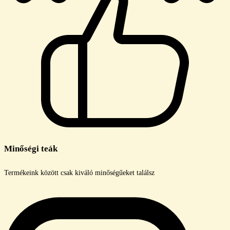
Minőségi teák
Termékeink között csak kiváló minőségűeket találsz