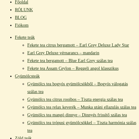
Főoldal
RÓLUNK
BLOG
Fiókom
Fekete teák
Fekete tea citrus bergamott – Earl Grey Deluxe Lady Star
Earl Grey Deluxe vérnarancs – mandarin
Fekete tea bergamott – Blue Earl Grey szálas tea
Fekete tea Assam Ceylon – Reggeli angol klasszikus
Gyümölcsteák
Gyümölcs tea bogyós gyümölcsökből – Bogyós válogatás
szálas tea
Gyümölcs tea citrus rooibos – Tiszta energia szálas tea
Gyümölcs tea relax keverék – Munka utáni ellazulás szálas tea
Gyümölcs tea mangó dinnye – Dinnyés frissítő szálas tea
Gyümölcs tea trópusi gyümölcsökkel – Tiszta harmónia szálas
tea
Zöld teák