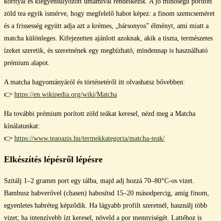
korttyal és kiegyensúlyozott umamival rendelkezik. A jó minőségű porított
zöld tea egyik ismérve, hogy megfelelő habot képez: a finom szemcseméret
és a frissesség együtt adja azt a krémes, „bársonyos” élményt, ami miatt a
matcha különleges. Kifejezetten ajánlott azoknak, akik a tiszta, természetes
ízeket szeretik, és szeretnének egy megbízható, mindennap is használható
prémium alapot.
A matcha hagyományáról és történetéről itt olvashatsz bővebben:
👉
https://en.wikipedia.org/wiki/Matcha
Ha további prémium porított zöld teákat keresel, nézd meg a Matcha
kínálatunkat:
👉
https://www.teaoazis.hu/termekkategoria/matcha-teak/
Elkészítés lépésről lépésre
Szitálj 1–2 gramm port egy tálba, majd adj hozzá 70–80°C-os vizet.
Bambusz habverővel (chasen) habosítsd 15–20 másodpercig, amíg finom,
egyenletes habréteg képződik. Ha lágyabb profilt szeretnél, használj több
vizet; ha intenzívebb ízt keresel, növeld a por mennyiségét. Lattéhoz is