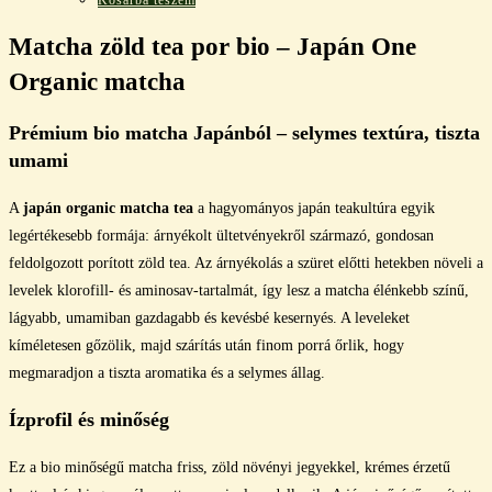
Matcha zöld tea por bio – Japán One
Organic matcha
Prémium bio matcha Japánból – selymes textúra, tiszta
umami
A
japán organic matcha tea
a hagyományos japán teakultúra egyik
legértékesebb formája: árnyékolt ültetvényekről származó, gondosan
feldolgozott porított zöld tea. Az árnyékolás a szüret előtti hetekben növeli a
levelek klorofill- és aminosav-tartalmát, így lesz a matcha élénkebb színű,
lágyabb, umamiban gazdagabb és kevésbé kesernyés. A leveleket
kíméletesen gőzölik, majd szárítás után finom porrá őrlik, hogy
megmaradjon a tiszta aromatika és a selymes állag.
Ízprofil és minőség
Ez a bio minőségű matcha friss, zöld növényi jegyekkel, krémes érzetű