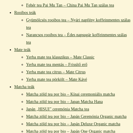
Fehér tea Pai Mu Tan – China Pai Mu Tan szálas tea
Rooibos teák
Gyümölcsös rooibos tea – Nyári napfény koffeinmentes szálas
tea
Narancsos rooibos tea – Édes napsugár koffeinmentes szálas
tea
Mate teák
Yerba mate tea klasszikus – Mate Classic
Yerba mate tea mentás – Frissítő erő
Yerba mate tea citrus – Mate Citrus
Yerba mate tea pörkölt – Mate Kávé
Matcha teák
Matcha zöld tea por bio – Kínai ceremoniális matcha
Matcha zöld tea por bio – Japan Matcha Hana
Japán „HISUI” ceremónia Matcha tea
Matcha zöld tea por bio – Japán Ceremónia Organic matcha
Matcha zöld tea por bio – Japán Deluxe Organic matcha
Matcha zöld tea por bio – Japán One Organic matcha