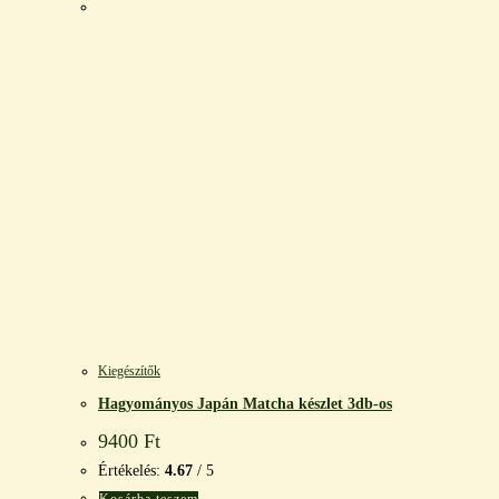
Kiegészítők
Hagyományos Japán Matcha készlet 3db-os
9400
Ft
Értékelés:
4.67
/ 5
Kosárba teszem