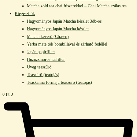
Matcha zöld tea chai fűszerekkel – Chai Matcha szálas tea
Kiegészítők
Hagyományos Japán Matcha készlet 3db-os
Hagyományos Japán Matcha készlet
Matcha keverő (Chasen)
Yerba mate tök bombillával és zárható fedéllel
Japán papírfilter
Húzózsinóros teafilter
Üveg teaszűrő
Teaszűrő (teatojás)
Teáskanna formájú teaszűrő (teatojás)
0
Ft
0