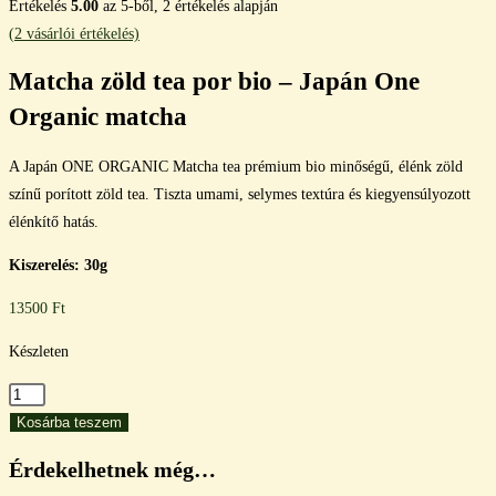
Értékelés
5.00
az 5-ből,
2
értékelés alapján
(
2
vásárlói értékelés)
Matcha zöld tea por bio – Japán One
Organic matcha
A Japán ONE ORGANIC Matcha tea prémium bio minőségű, élénk zöld
színű porított zöld tea. Tiszta umami, selymes textúra és kiegyensúlyozott
élénkítő hatás.
Kiszerelés: 30g
13500
Ft
Készleten
Matcha
zöld
Kosárba teszem
tea
Érdekelhetnek még…
por