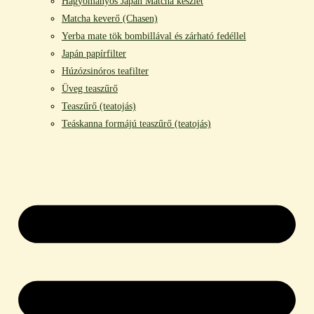
Hagyományos Japán Matcha készlet
Matcha keverő (Chasen)
Yerba mate tök bombillával és zárható fedéllel
Japán papírfilter
Húzózsinóros teafilter
Üveg teaszűrő
Teaszűrő (teatojás)
Teáskanna formájú teaszűrő (teatojás)