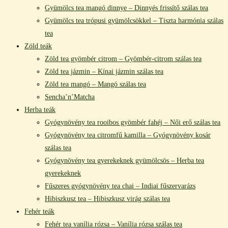
Gyümölcs tea mangó dinnye – Dinnyés frissítő szálas tea
Gyümölcs tea trópusi gyümölcsökkel – Tiszta harmónia szálas
tea
Zöld teák
Zöld tea gyömbér citrom – Gyömbér-citrom szálas tea
Zöld tea jázmin – Kínai jázmin szálas tea
Zöld tea mangó – Mangó szálas tea
Sencha’n’Matcha
Herba teák
Gyógynövény tea rooibos gyömbér fahéj – Női erő szálas tea
Gyógynövény tea citromfű kamilla – Gyógynövény kosár
szálas tea
Gyógynövény tea gyerekeknek gyümölcsös – Herba tea
gyerekeknek
Fűszeres gyógynövény tea chai – Indiai fűszervarázs
Hibiszkusz tea – Hibiszkusz virág szálas tea
Fehér teák
Fehér tea vanília rózsa – Vanília rózsa szálas tea