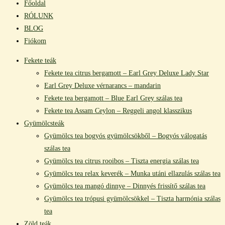
Főoldal
RÓLUNK
BLOG
Fiókom
Fekete teák
Fekete tea citrus bergamott – Earl Grey Deluxe Lady Star
Earl Grey Deluxe vérnarancs – mandarin
Fekete tea bergamott – Blue Earl Grey szálas tea
Fekete tea Assam Ceylon – Reggeli angol klasszikus
Gyümölcsteák
Gyümölcs tea bogyós gyümölcsökből – Bogyós válogatás
szálas tea
Gyümölcs tea citrus rooibos – Tiszta energia szálas tea
Gyümölcs tea relax keverék – Munka utáni ellazulás szálas tea
Gyümölcs tea mangó dinnye – Dinnyés frissítő szálas tea
Gyümölcs tea trópusi gyümölcsökkel – Tiszta harmónia szálas
tea
Zöld teák