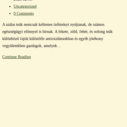
published:
Post
során
Uncategorized
category:
Post
is
0 Comments
comments:
alkalmazhatsz
A szálas teák nemcsak kellemes ízélményt nyújtanak, de számos
egészségügyi előnnyel is bírnak. A fekete, zöld, fehér, és oolong teák
különböző fajtái különféle antioxidánsokban és egyéb jótékony
vegyületekben gazdagok, amelyek…
A
Continue Reading
szálas
teák
élettani
hatásai:
egészség
a
csészédben