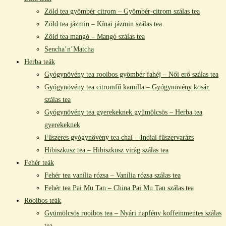
Zöld tea gyömbér citrom – Gyömbér-citrom szálas tea
Zöld tea jázmin – Kínai jázmin szálas tea
Zöld tea mangó – Mangó szálas tea
Sencha’n’Matcha
Herba teák
Gyógynövény tea rooibos gyömbér fahéj – Női erő szálas tea
Gyógynövény tea citromfű kamilla – Gyógynövény kosár
szálas tea
Gyógynövény tea gyerekeknek gyümölcsös – Herba tea
gyerekeknek
Fűszeres gyógynövény tea chai – Indiai fűszervarázs
Hibiszkusz tea – Hibiszkusz virág szálas tea
Fehér teák
Fehér tea vanília rózsa – Vanília rózsa szálas tea
Fehér tea Pai Mu Tan – China Pai Mu Tan szálas tea
Rooibos teák
Gyümölcsös rooibos tea – Nyári napfény koffeinmentes szálas
tea