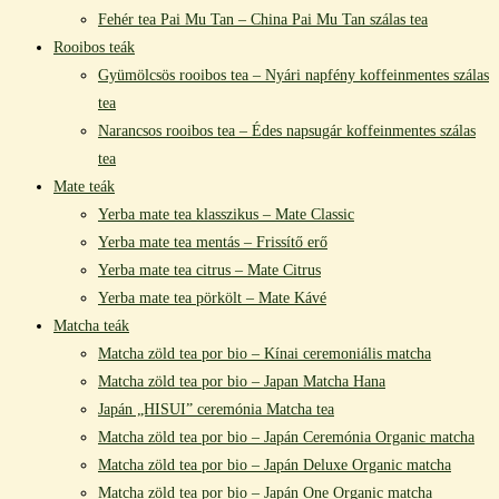
Fehér tea Pai Mu Tan – China Pai Mu Tan szálas tea
Rooibos teák
Gyümölcsös rooibos tea – Nyári napfény koffeinmentes szálas
tea
Narancsos rooibos tea – Édes napsugár koffeinmentes szálas
tea
Mate teák
Yerba mate tea klasszikus – Mate Classic
Yerba mate tea mentás – Frissítő erő
Yerba mate tea citrus – Mate Citrus
Yerba mate tea pörkölt – Mate Kávé
Matcha teák
Matcha zöld tea por bio – Kínai ceremoniális matcha
Matcha zöld tea por bio – Japan Matcha Hana
Japán „HISUI” ceremónia Matcha tea
Matcha zöld tea por bio – Japán Ceremónia Organic matcha
Matcha zöld tea por bio – Japán Deluxe Organic matcha
Matcha zöld tea por bio – Japán One Organic matcha