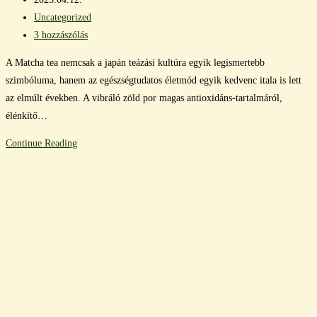
published:
Post
Uncategorized
category:
Post
3 hozzászólás
comments:
A Matcha tea nemcsak a japán teázási kultúra egyik legismertebb
szimbóluma, hanem az egészségtudatos életmód egyik kedvenc itala is lett
az elmúlt években. A vibráló zöld por magas antioxidáns-tartalmáról,
élénkítő…
Matcha
Continue Reading
tea
újragondolva:
7
kreatív
ital,
amit
Matchából
készíthetsz