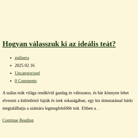
Hogyan válasszuk ki az ideális teát?
Post
gullnera
author:
Post
2025.02.16.
published:
Post
Uncategorized
category:
Post
0 Comments
comments:
A szálas teák világa rendkívül gazdag és változatos, és bár könnyen lehet
elveszni a különböző fajták és ízek sokaságában, egy kis útmutatással bárki
megtalálhatja a számára legmegfelelőbb teát. Ebben a…
Hogyan
Continue Reading
válasszuk
ki