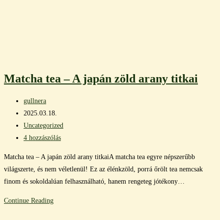
Matcha tea – A japán zöld arany titkai
Post
gullnera
author:
Post
2025.03.18.
published:
Post
Uncategorized
category:
Post
4 hozzászólás
comments:
Matcha tea – A japán zöld arany titkaiA matcha tea egyre népszerűbb
világszerte, és nem véletlenül! Ez az élénkzöld, porrá őrölt tea nemcsak
finom és sokoldalúan felhasználható, hanem rengeteg jótékony…
Matcha
Continue Reading
tea