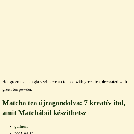
Hot green tea in a glass with cream topped with green tea, decorated with
green tea powder.
Matcha tea újragondolva: 7 kreatív ital,
amit Matchából készíthetsz
Post
gullnera
author:
Post
2025.04.12.