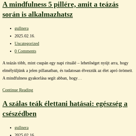
A mindfulness 5 pillére, amit a teázás
során is alkalmazhatsz
Post
gullnera
author:
Post
2025.02.16.
published:
Post
Uncategorized
category:
Post
0 Comments
comments:
A teázás több, mint csupán egy napi rituálé – lehetőséget nyújt arra, hogy
elmélyüljünk a jelen pillanatban, és tudatosan élvezzük az élet apró örömeit.
A mindfulness gyakorlása segít abban, hogy…
A
Continue Reading
mindfulness
A szálas teák élettani hatásai: egészség a
5
csészédben
pillére,
amit
Post
a
gullnera
author:
Post
teázás
2025.02.16.