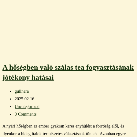
A hőségben való szálas tea fogyasztásának
jótékony hatásai
Post
gullnera
author:
Post
2025.02.16.
published:
Post
Uncategorized
category:
Post
0 Comments
comments:
A nyári hőségben az ember gyakran keres enyhülést a forróság elől, és
ilyenkor a hideg italok természetes választásnak tűnnek. Azonban egyre