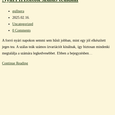
Post
gullnera
author:
Post
2025.02.16.
published:
Post
Uncategorized
category:
Post
0 Comments
comments:
A forró nyári napokon semmi sem hűsít jobban, mint egy jól elkészített
jeges tea. A szálas teák számos ízvariációt kínálnak, így biztosan mindenki
megtalálja a számára legkedvesebbet. Ebben a bejegyzésben…
Nyári
Continue Reading
frissítők
szálas
teákkal