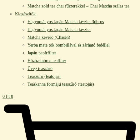
Matcha zöld tea chai fűszerekkel – Chai Matcha szálas tea
Kiegészítők
Hagyományos Japán Matcha készlet 3db-os
Hagyományos Japán Matcha készlet
Matcha keverő (Chasen)
Yerba mate tök bombillával és zárható fedéllel
Japán papírfilter
Húzózsinóros teafilter
Üveg teaszűrő
Teaszűrő (teatojás)
Teáskanna formájú teaszűrő (teatojás)
0
Ft
0