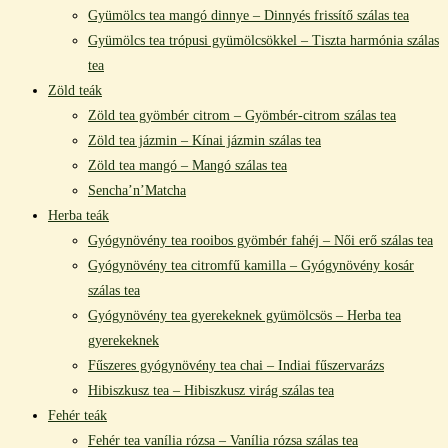
Gyümölcs tea mangó dinnye – Dinnyés frissítő szálas tea
Gyümölcs tea trópusi gyümölcsökkel – Tiszta harmónia szálas
tea
Zöld teák
Zöld tea gyömbér citrom – Gyömbér-citrom szálas tea
Zöld tea jázmin – Kínai jázmin szálas tea
Zöld tea mangó – Mangó szálas tea
Sencha’n’Matcha
Herba teák
Gyógynövény tea rooibos gyömbér fahéj – Női erő szálas tea
Gyógynövény tea citromfű kamilla – Gyógynövény kosár
szálas tea
Gyógynövény tea gyerekeknek gyümölcsös – Herba tea
gyerekeknek
Fűszeres gyógynövény tea chai – Indiai fűszervarázs
Hibiszkusz tea – Hibiszkusz virág szálas tea
Fehér teák
Fehér tea vanília rózsa – Vanília rózsa szálas tea