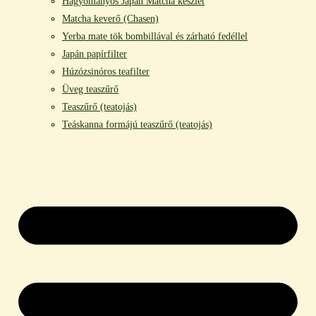
Hagyományos Japán Matcha készlet
Matcha keverő (Chasen)
Yerba mate tök bombillával és zárható fedéllel
Japán papírfilter
Húzózsinóros teafilter
Üveg teaszűrő
Teaszűrő (teatojás)
Teáskanna formájú teaszűrő (teatojás)