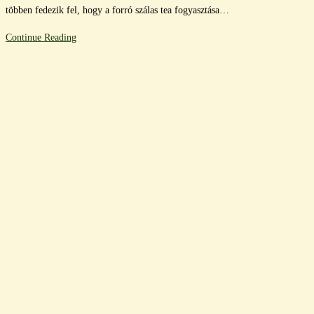
többen fedezik fel, hogy a forró szálas tea fogyasztása…
A
Continue Reading
hőségben
való
szálas
tea
fogyasztásának
jótékony
hatásai