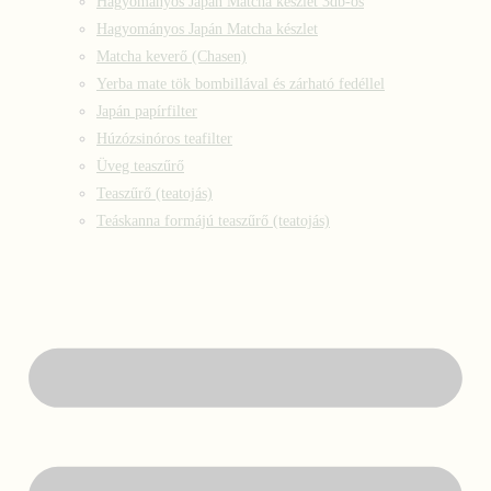
Hagyományos Japán Matcha készlet 3db-os
Hagyományos Japán Matcha készlet
Matcha keverő (Chasen)
Yerba mate tök bombillával és zárható fedéllel
Japán papírfilter
Húzózsinóros teafilter
Üveg teaszűrő
Teaszűrő (teatojás)
Teáskanna formájú teaszűrő (teatojás)