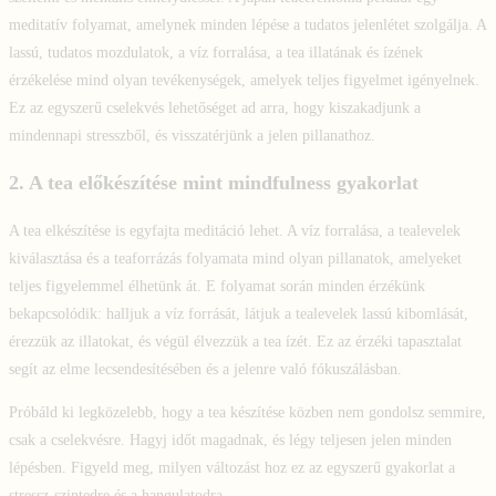
meditatív folyamat, amelynek minden lépése a tudatos jelenlétet szolgálja. A
lassú, tudatos mozdulatok, a víz forralása, a tea illatának és ízének
érzékelése mind olyan tevékenységek, amelyek teljes figyelmet igényelnek.
Ez az egyszerű cselekvés lehetőséget ad arra, hogy kiszakadjunk a
mindennapi stresszből, és visszatérjünk a jelen pillanathoz.
2.
A tea előkészítése mint mindfulness gyakorlat
A tea elkészítése is egyfajta meditáció lehet. A víz forralása, a tealevelek
kiválasztása és a teaforrázás folyamata mind olyan pillanatok, amelyeket
teljes figyelemmel élhetünk át. E folyamat során minden érzékünk
bekapcsolódik: halljuk a víz forrását, látjuk a tealevelek lassú kibomlását,
érezzük az illatokat, és végül élvezzük a tea ízét. Ez az érzéki tapasztalat
segít az elme lecsendesítésében és a jelenre való fókuszálásban.
Próbáld ki legközelebb, hogy a tea készítése közben nem gondolsz semmire,
csak a cselekvésre. Hagyj időt magadnak, és légy teljesen jelen minden
lépésben. Figyeld meg, milyen változást hoz ez az egyszerű gyakorlat a
stressz-szintedre és a hangulatodra.