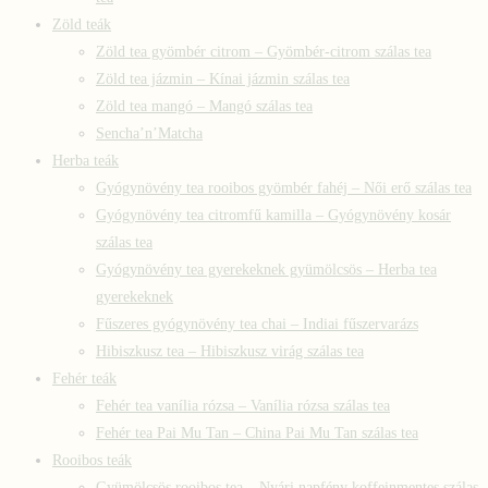
Zöld teák
Zöld tea gyömbér citrom – Gyömbér-citrom szálas tea
Zöld tea jázmin – Kínai jázmin szálas tea
Zöld tea mangó – Mangó szálas tea
Sencha’n’Matcha
Herba teák
Gyógynövény tea rooibos gyömbér fahéj – Női erő szálas tea
Gyógynövény tea citromfű kamilla – Gyógynövény kosár
szálas tea
Gyógynövény tea gyerekeknek gyümölcsös – Herba tea
gyerekeknek
Fűszeres gyógynövény tea chai – Indiai fűszervarázs
Hibiszkusz tea – Hibiszkusz virág szálas tea
Fehér teák
Fehér tea vanília rózsa – Vanília rózsa szálas tea
Fehér tea Pai Mu Tan – China Pai Mu Tan szálas tea
Rooibos teák
Gyümölcsös rooibos tea – Nyári napfény koffeinmentes szálas