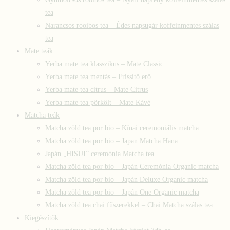
tea
Narancsos rooibos tea – Édes napsugár koffeinmentes szálas
tea
Mate teák
Yerba mate tea klasszikus – Mate Classic
Yerba mate tea mentás – Frissítő erő
Yerba mate tea citrus – Mate Citrus
Yerba mate tea pörkölt – Mate Kávé
Matcha teák
Matcha zöld tea por bio – Kínai ceremoniális matcha
Matcha zöld tea por bio – Japan Matcha Hana
Japán „HISUI” ceremónia Matcha tea
Matcha zöld tea por bio – Japán Ceremónia Organic matcha
Matcha zöld tea por bio – Japán Deluxe Organic matcha
Matcha zöld tea por bio – Japán One Organic matcha
Matcha zöld tea chai fűszerekkel – Chai Matcha szálas tea
Kiegészítők