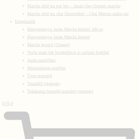
Matcha zöld tea por bio – Japán One Organic matcha
Matcha zöld tea chai fűszerekkel – Chai Matcha szálas tea
Kiegészítők
Hagyományos Japán Matcha készlet 3db-os
Hagyományos Japán Matcha készlet
Matcha keverő (Chasen)
Yerba mate tök bombillával és zárható fedéllel
Japán papírfilter
Húzózsinóros teafilter
Üveg teaszűrő
Teaszűrő (teatojás)
Teáskanna formájú teaszűrő (teatojás)
0
Ft
0