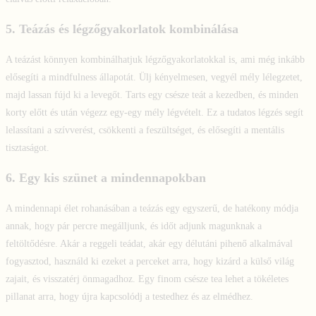
5.
Teázás és légzőgyakorlatok kombinálása
A teázást könnyen kombinálhatjuk légzőgyakorlatokkal is, ami még inkább
elősegíti a mindfulness állapotát. Ülj kényelmesen, vegyél mély lélegzetet,
majd lassan fújd ki a levegőt. Tarts egy csésze teát a kezedben, és minden
korty előtt és után végezz egy-egy mély légvételt. Ez a tudatos légzés segít
lelassítani a szívverést, csökkenti a feszültséget, és elősegíti a mentális
tisztaságot.
6.
Egy kis szünet a mindennapokban
A mindennapi élet rohanásában a teázás egy egyszerű, de hatékony módja
annak, hogy pár percre megálljunk, és időt adjunk magunknak a
feltöltődésre. Akár a reggeli teádat, akár egy délutáni pihenő alkalmával
fogyasztod, használd ki ezeket a perceket arra, hogy kizárd a külső világ
zajait, és visszatérj önmagadhoz. Egy finom csésze tea lehet a tökéletes
pillanat arra, hogy újra kapcsolódj a testedhez és az elmédhez.