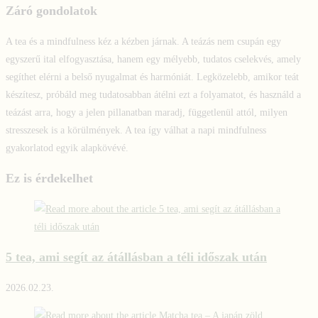
Záró gondolatok
A tea és a mindfulness kéz a kézben járnak. A teázás nem csupán egy
egyszerű ital elfogyasztása, hanem egy mélyebb, tudatos cselekvés, amely
segíthet elérni a belső nyugalmat és harmóniát. Legközelebb, amikor teát
készítesz, próbáld meg tudatosabban átélni ezt a folyamatot, és használd a
teázást arra, hogy a jelen pillanatban maradj, függetlenül attól, milyen
stresszesek is a körülmények. A tea így válhat a napi mindfulness
gyakorlatod egyik alapkövévé.
Ez is érdekelhet
5 tea, ami segít az átállásban a téli időszak után
2026.02.23.