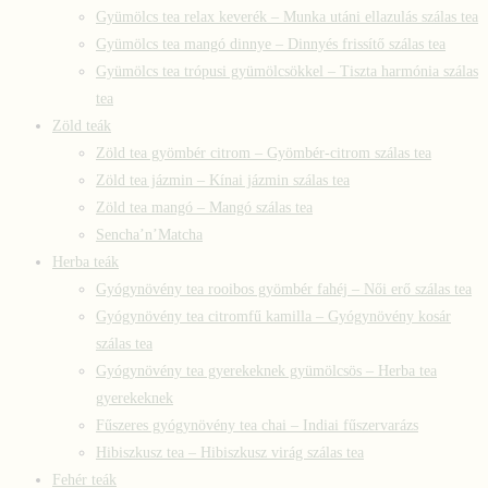
Gyümölcs tea relax keverék – Munka utáni ellazulás szálas tea
Gyümölcs tea mangó dinnye – Dinnyés frissítő szálas tea
Gyümölcs tea trópusi gyümölcsökkel – Tiszta harmónia szálas
tea
Zöld teák
Zöld tea gyömbér citrom – Gyömbér-citrom szálas tea
Zöld tea jázmin – Kínai jázmin szálas tea
Zöld tea mangó – Mangó szálas tea
Sencha’n’Matcha
Herba teák
Gyógynövény tea rooibos gyömbér fahéj – Női erő szálas tea
Gyógynövény tea citromfű kamilla – Gyógynövény kosár
szálas tea
Gyógynövény tea gyerekeknek gyümölcsös – Herba tea
gyerekeknek
Fűszeres gyógynövény tea chai – Indiai fűszervarázs
Hibiszkusz tea – Hibiszkusz virág szálas tea
Fehér teák