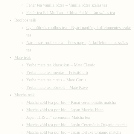
Fehér tea vanília rózsa – Vanília rózsa szálas tea
Fehér tea Pai Mu Tan – China Pai Mu Tan szálas tea
Rooibos teák
Gyümölcsös rooibos tea – Nyári napfény koffeinmentes szálas
tea
Narancsos rooibos tea – Édes napsugár koffeinmentes szálas
tea
Mate teák
Yerba mate tea klasszikus – Mate Classic
Yerba mate tea mentás – Frissítő erő
Yerba mate tea citrus – Mate Citrus
Yerba mate tea pörkölt – Mate Kávé
Matcha teák
Matcha zöld tea por bio – Kínai ceremoniális matcha
Matcha zöld tea por bio – Japan Matcha Hana
Japán „HISUI” ceremónia Matcha tea
Matcha zöld tea por bio – Japán Ceremónia Organic matcha
Matcha zöld tea por bio – Japán Deluxe Organic matcha