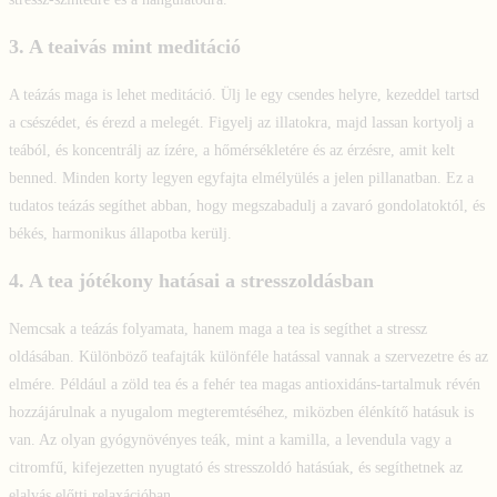
3.
A teaivás mint meditáció
A teázás maga is lehet meditáció. Ülj le egy csendes helyre, kezeddel tartsd
a csészédet, és érezd a melegét. Figyelj az illatokra, majd lassan kortyolj a
teából, és koncentrálj az ízére, a hőmérsékletére és az érzésre, amit kelt
benned. Minden korty legyen egyfajta elmélyülés a jelen pillanatban. Ez a
tudatos teázás segíthet abban, hogy megszabadulj a zavaró gondolatoktól, és
békés, harmonikus állapotba kerülj.
4.
A tea jótékony hatásai a stresszoldásban
Nemcsak a teázás folyamata, hanem maga a tea is segíthet a stressz
oldásában. Különböző teafajták különféle hatással vannak a szervezetre és az
elmére. Például a zöld tea és a fehér tea magas antioxidáns-tartalmuk révén
hozzájárulnak a nyugalom megteremtéséhez, miközben élénkítő hatásuk is
van. Az olyan gyógynövényes teák, mint a kamilla, a levendula vagy a
citromfű, kifejezetten nyugtató és stresszoldó hatásúak, és segíthetnek az
elalvás előtti relaxációban.