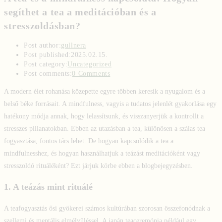
segíthet a tea a meditációban és a
stresszoldásban?
Post author:
gullnera
Post published:
2025.02.15.
Post category:
Uncategorized
Post comments:
0 Comments
A modern élet rohanása közepette egyre többen keresik a nyugalom és a
belső béke forrásait. A mindfulness, vagyis a tudatos jelenlét gyakorlása egy
hatékony módja annak, hogy lelassítsunk, és visszanyerjük a kontrollt a
stresszes pillanatokban. Ebben az utazásban a tea, különösen a szálas tea
fogyasztása, fontos társ lehet. De hogyan kapcsolódik a tea a
mindfulnesshez, és hogyan használhatjuk a teázást meditációként vagy
stresszoldó rituáléként? Ezt járjuk körbe ebben a blogbejegyzésben.
1.
A teázás mint rituálé
A teafogyasztás ősi gyökerei számos kultúrában szorosan összefonódnak a
szellemi és mentális elmélyüléssel. A japán teaceremónia például egy