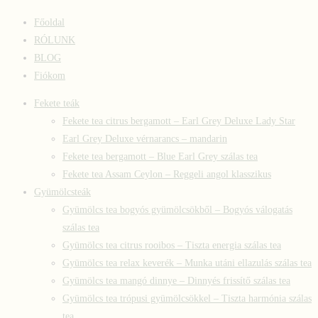
Főoldal
RÓLUNK
BLOG
Fiókom
Fekete teák
Fekete tea citrus bergamott – Earl Grey Deluxe Lady Star
Earl Grey Deluxe vérnarancs – mandarin
Fekete tea bergamott – Blue Earl Grey szálas tea
Fekete tea Assam Ceylon – Reggeli angol klasszikus
Gyümölcsteák
Gyümölcs tea bogyós gyümölcsökből – Bogyós válogatás
szálas tea
Gyümölcs tea citrus rooibos – Tiszta energia szálas tea
Gyümölcs tea relax keverék – Munka utáni ellazulás szálas tea
Gyümölcs tea mangó dinnye – Dinnyés frissítő szálas tea
Gyümölcs tea trópusi gyümölcsökkel – Tiszta harmónia szálas
tea